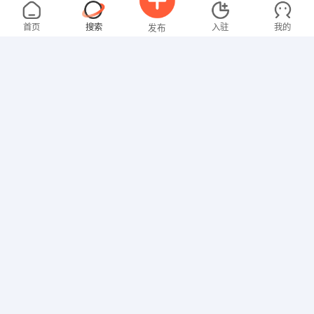
胡先生
5000-8000元
08-04
不限区域
全职
首页
搜索
入驻
我的
发布
技工/普工
钟先生
4000-5000元
08-04
不限区域
全职
招聘信息
求职简历
技工/普工
樊先生
4000-5000元
08-04
不限区域
全职
技工/普工
罗女士
4000-5000元
08-04
不限区域
全职
本科