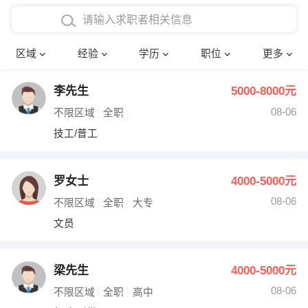
在校学生工作经验
本科
行政后勤
建筑装潢
确定
区域
经验
学历
职位
更多
三年以上工作经验
硕士
销售岗位
教师
李先生
5000-8000元
四年以上工作经验
博士
文员
护士
08-06
不限区域
全职
五年以上工作经验
财务会计
传单派发
技工/普工
十年以上工作经验
超市零售
促销导购
罗女士
4000-5000元
网络IT
保健按摩
08-06
不限区域
全职
大专
文员
快递员
前台接待
收银员
技术员/工程师
梁先生
4000-5000元
08-06
水电/机修
部门经理
不限区域
全职
高中